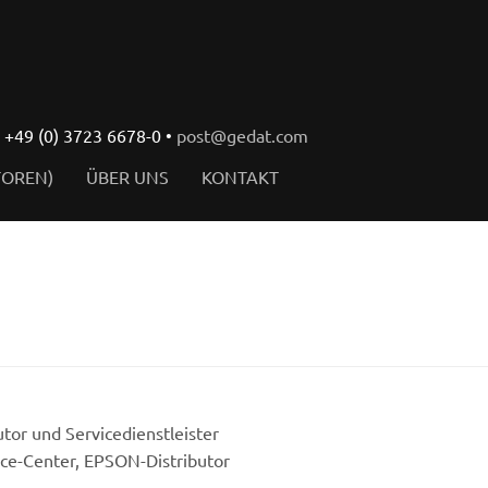
l +49 (0) 3723 6678-0 •
post@gedat.com
TOREN)
ÜBER UNS
KONTAKT
utor und Servicedienstleister
ice-Center, EPSON-Distributor